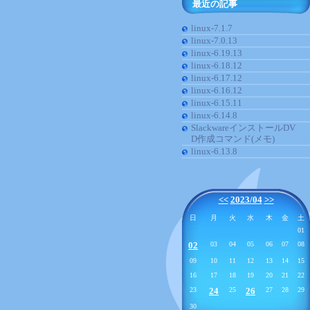
最近の記事
linux-7.1.7
linux-7.0.13
linux-6.19.13
linux-6.18.12
linux-6.17.12
linux-6.16.12
linux-6.15.11
linux-6.14.8
SlackwareインストールDV
D作成コマンド(メモ)
linux-6.13.8
<<
2023/04
>>
日
月
火
水
木
金
土
01
02
03
04
05
06
07
08
09
10
11
12
13
14
15
16
17
18
19
20
21
22
23
24
25
26
27
28
29
30