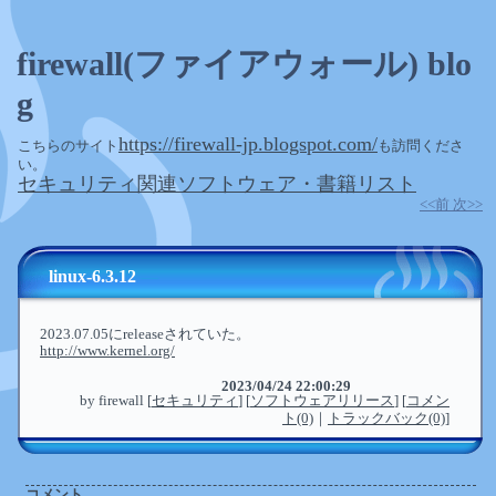
firewall(ファイアウォール) blo
g
https://firewall-jp.blogspot.com/
こちらのサイト
も訪問くださ
い。
セキュリティ関連ソフトウェア・書籍リスト
<<前
次>>
linux-6.3.12
―
2023.07.05にreleaseされていた。
http://www.kernel.org/
2023/04/24 22:00:29
by
firewall
[
セキュリティ
]
[
ソフトウェアリリース
]
[
コメン
ト(0)
｜
トラックバック(0)
]
コメント