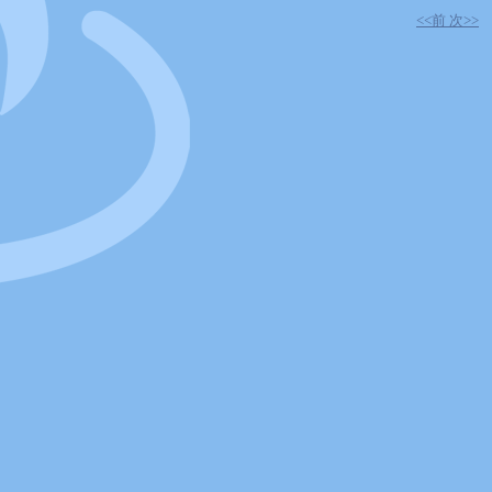
<<前
次>>